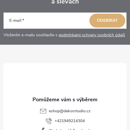
a slevách
Z
á
E-mail
ODEBÍRAT
p
Vložením e-mailu souhlasíte s
podmínkami ochrany osobních údajů
a
t
í
eshop
@
dekorstudio.cz
+421949214304