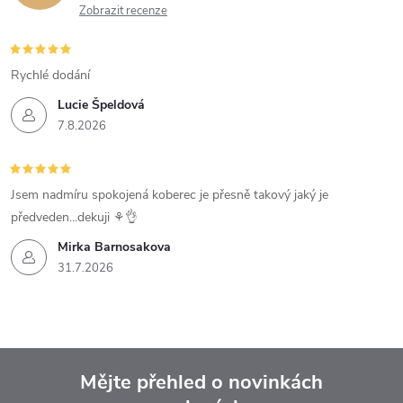
Zobrazit recenze
Rychlé dodání
Lucie Špeldová
7.8.2026
Jsem nadmíru spokojená koberec je přesně takový jaký je
předveden...dekuji ⚘️👌
Mirka Barnosakova
31.7.2026
Mějte přehled o novinkách