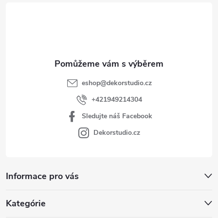
t
í
eshop
@
dekorstudio.cz
+421949214304
Sledujte náš Facebook
Dekorstudio.cz
Informace pro vás
Kategórie