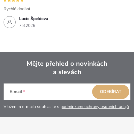
Rychlé dodání
Lucie Špeldová
7.8.2026
Mějte přehled o novinkách
a slevách
Z
á
E-mail
ODEBÍRAT
p
Vložením e-mailu souhlasíte s
podmínkami ochrany osobních údajů
a