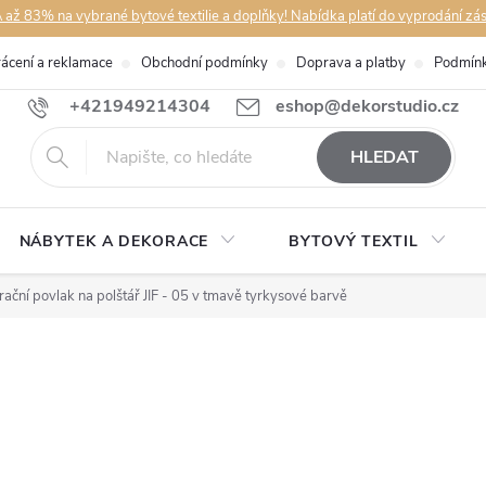
až 83% na vybrané bytové textilie a doplňky! Nabídka platí do vyprodání zá
rácení a reklamace
Obchodní podmínky
Doprava a platby
Podmínk
+421949214304
eshop@dekorstudio.cz
HLEDAT
NÁBYTEK A DEKORACE
BYTOVÝ TEXTIL
ační povlak na polštář JIF - 05 v tmavě tyrkysové barvě