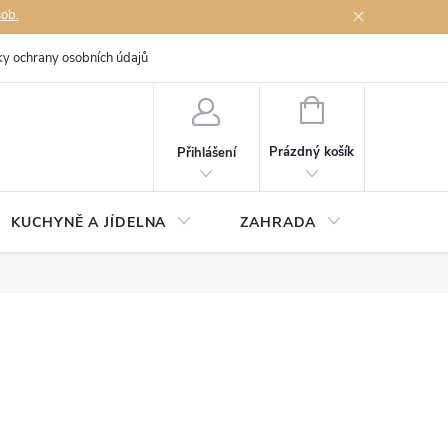
sob.
y ochrany osobních údajů
Napište nám
NÁKUPNÍ
KOŠÍK
Prázdný košík
Přihlášení
KUCHYNĚ A JÍDELNA
ZAHRADA
TÉMĚŘ