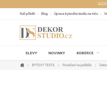
Přejít
SLEVA 
na
Náš příběh
Blog
Úprava bytového textilu na míru
V
obsah
SLEVY
NOVINKY
KOBERCE
BYTOVÝ TEXTIL
Povlečení na polštáře
Dekor
Domů