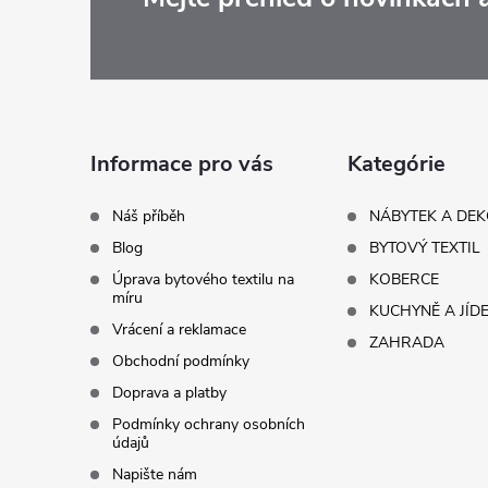
Z
á
p
a
Informace pro vás
Kategórie
t
Náš příběh
NÁBYTEK A DE
Blog
BYTOVÝ TEXTIL
í
Úprava bytového textilu na
KOBERCE
míru
KUCHYNĚ A JÍD
Vrácení a reklamace
ZAHRADA
Obchodní podmínky
Doprava a platby
Podmínky ochrany osobních
údajů
Napište nám