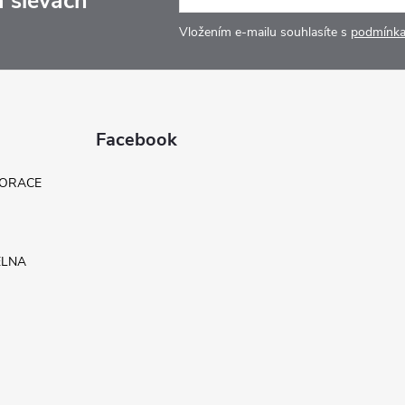
a slevách
Vložením e-mailu souhlasíte s
podmínka
Facebook
KORACE
ELNA