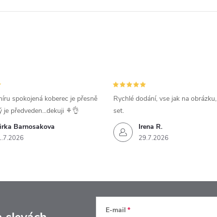
íru spokojená koberec je přesně
Rychlé dodání, vse jak na obrázku
ý je předveden...dekuji ⚘️👌
set.
irka Barnosakova
Irena R.
1.7.2026
29.7.2026
E-mail