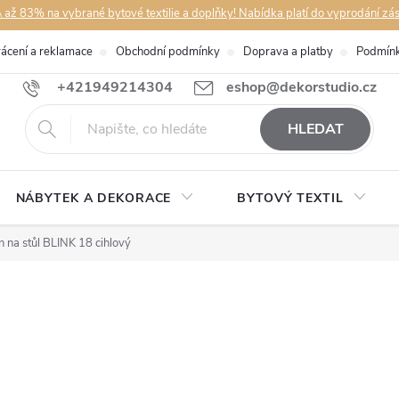
až 83% na vybrané bytové textilie a doplňky! Nabídka platí do vyprodání zá
rácení a reklamace
Obchodní podmínky
Doprava a platby
Podmínk
+421949214304
eshop@dekorstudio.cz
HLEDAT
NÁBYTEK A DEKORACE
BYTOVÝ TEXTIL
 na stůl BLINK 18 cihlový