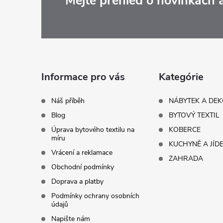
Z
Mějte přehled o novinkách
á
p
a
Informace pro vás
Kategórie
t
Náš příběh
NÁBYTEK A DE
Blog
BYTOVÝ TEXTIL
í
Úprava bytového textilu na
KOBERCE
míru
KUCHYNĚ A JÍD
Vrácení a reklamace
ZAHRADA
Obchodní podmínky
Doprava a platby
Podmínky ochrany osobních
údajů
Napište nám