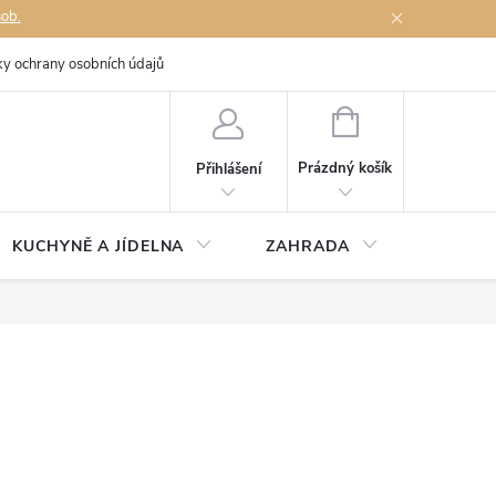
sob.
y ochrany osobních údajů
Napište nám
NÁKUPNÍ
KOŠÍK
Prázdný košík
Přihlášení
KUCHYNĚ A JÍDELNA
ZAHRADA
TÉMĚŘ