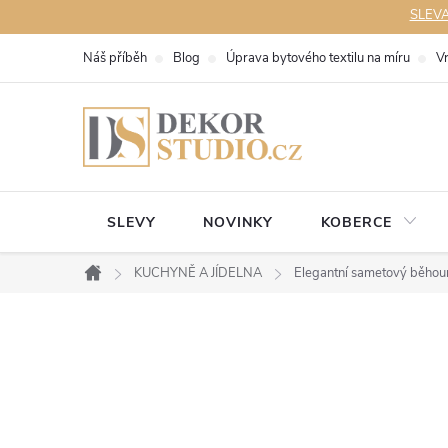
Přejít
SLEVA 
na
Náš příběh
Blog
Úprava bytového textilu na míru
V
obsah
SLEVY
NOVINKY
KOBERCE
KUCHYNĚ A JÍDELNA
Elegantní sametový běhoun
Domů