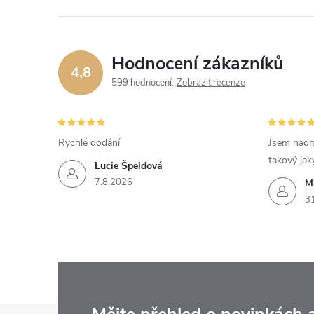
Hodnocení zákazníků
4,8
599 hodnocení
Zobrazit recenze
Rychlé dodání
Jsem nadm
takový jak
Lucie Špeldová
7.8.2026
M
3