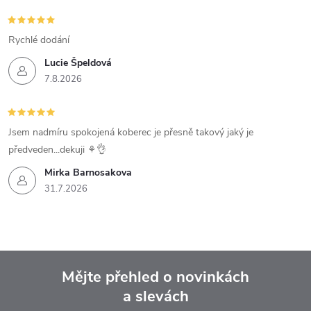
Rychlé dodání
Lucie Špeldová
7.8.2026
Jsem nadmíru spokojená koberec je přesně takový jaký je
předveden...dekuji ⚘️👌
Mirka Barnosakova
31.7.2026
Mějte přehled o novinkách
a slevách
Z