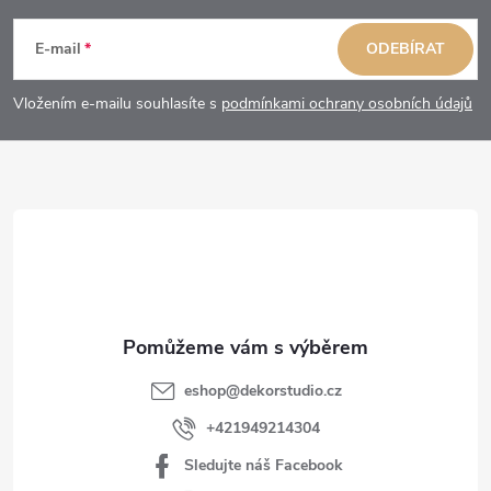
á
E-mail
ODEBÍRAT
p
Vložením e-mailu souhlasíte s
podmínkami ochrany osobních údajů
a
t
í
eshop
@
dekorstudio.cz
+421949214304
Sledujte náš Facebook