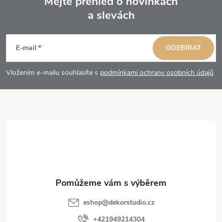
Mějte přehled o novinkách
a slevách
Z
á
E-mail
ODEBÍRAT
p
Vložením e-mailu souhlasíte s
podmínkami ochrany osobních údajů
a
t
í
eshop
@
dekorstudio.cz
+421949214304